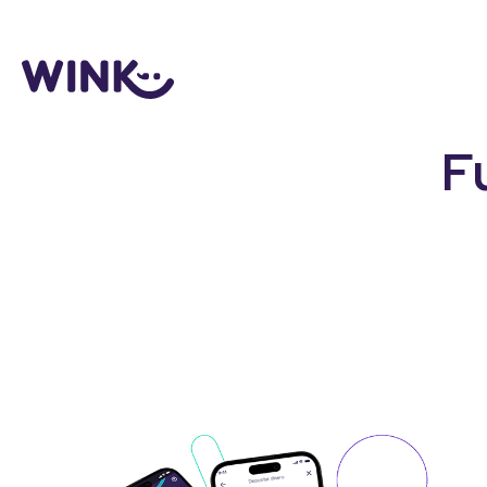
Logo
F