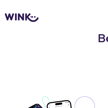
Logo
B